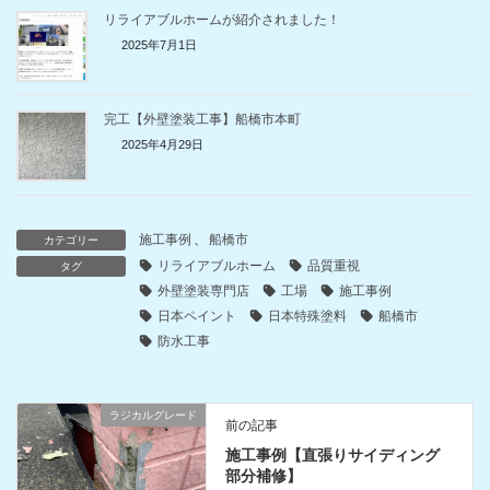
リライアブルホームが紹介されました！
2025年7月1日
完工【外壁塗装工事】船橋市本町
2025年4月29日
施工事例
、
船橋市
カテゴリー
リライアブルホーム
品質重視
タグ
外壁塗装専門店
工場
施工事例
日本ペイント
日本特殊塗料
船橋市
防水工事
ラジカルグレード
前の記事
施工事例【直張りサイディング
部分補修】