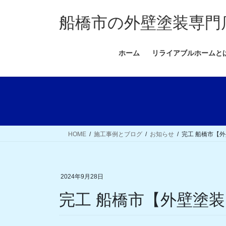
コ
ナ
ン
ビ
船橋市の外壁塗装専門
テ
ゲ
ン
ー
ホーム
リライアブルホームと
ツ
シ
へ
ョ
ス
ン
キ
に
ッ
移
プ
動
HOME
施工事例とブログ
お知らせ
完工 船橋市【
2024年9月28日
完工 船橋市【外壁塗