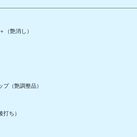
藻＋（艶消し）
ップ（艶調整品）
後打ち）