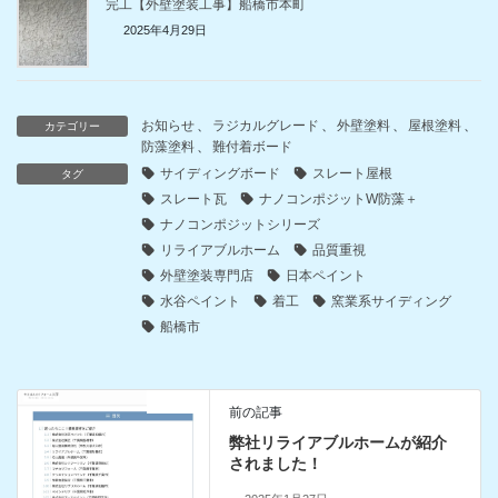
完工【外壁塗装工事】船橋市本町
2025年4月29日
お知らせ
、
ラジカルグレード
、
外壁塗料
、
屋根塗料
、
カテゴリー
防藻塗料
、
難付着ボード
サイディングボード
スレート屋根
タグ
スレート瓦
ナノコンポジットW防藻＋
ナノコンポジットシリーズ
リライアブルホーム
品質重視
外壁塗装専門店
日本ペイント
水谷ペイント
着工
窯業系サイディング
船橋市
お知らせ
前の記事
弊社リライアブルホームが紹介
されました！