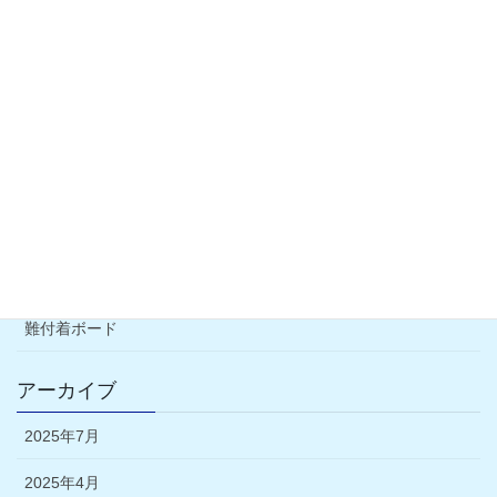
習志野市
船橋市
野田市
直張り工法
豆知識
外壁塗装について
通気工法
難付着ボード
アーカイブ
2025年7月
2025年4月