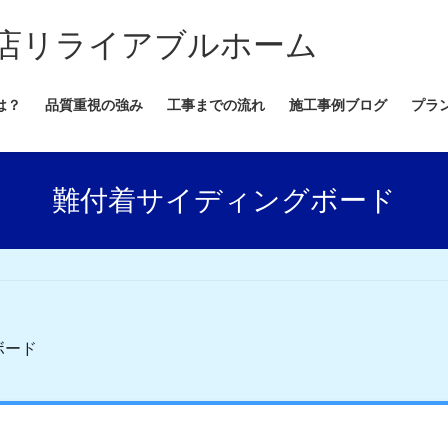
店リライアブルホーム
は？
品質重視の強み
工事までの流れ
施工事例ブログ
プラ
難付着サイディングボード
ボード