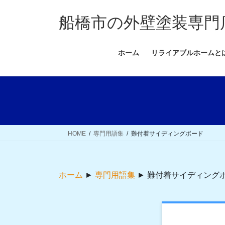
コ
ナ
ン
ビ
船橋市の外壁塗装専門
テ
ゲ
ン
ー
ホーム
リライアブルホームと
ツ
シ
へ
ョ
ス
ン
キ
に
ッ
移
プ
動
HOME
専門用語集
難付着サイディングボード
ホーム
►
専門用語集
►
難付着サイディング