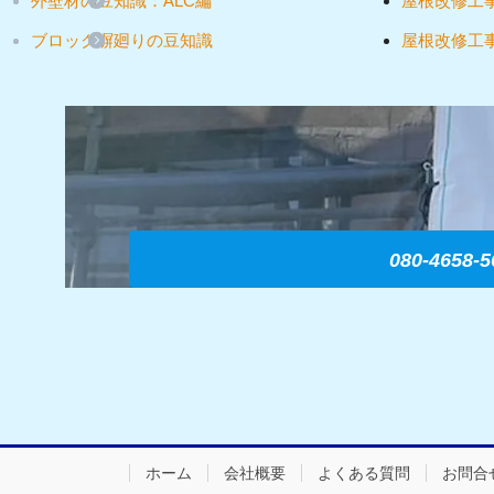
外壁材の豆知識：ALC編
屋根改修工
ブロック塀廻りの豆知識
屋根改修工
080-4658-5
ホーム
会社概要
よくある質問
お問合