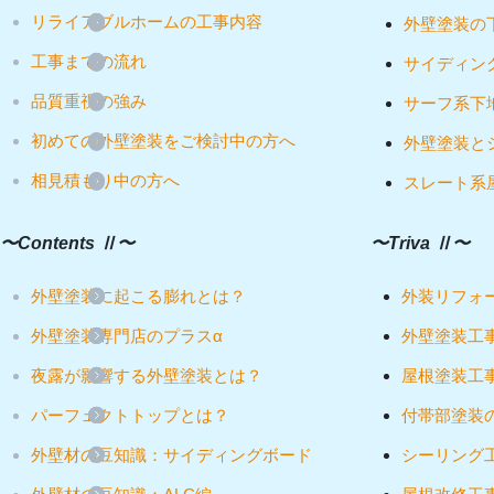
リライアブルホームの工事内容
外壁塗装の
工事までの流れ
サイディン
品質重視の強み
サーフ系下
初めての外壁塗装をご検討中の方へ
外壁塗装と
相見積もり中の方へ
スレート系
〜Contents Ⅱ〜
〜Triva Ⅱ〜
外壁塗装に起こる膨れとは？
外装リフォ
外壁塗装専門店のプラスα
外壁塗装工
夜露が影響する外壁塗装とは？
屋根塗装工
パーフェクトトップとは？
付帯部塗装
外壁材の豆知識：サイディングボード
シーリング